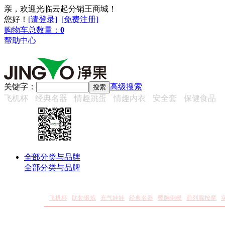
亲，欢迎光临云起分销王商城！
您好
！
[请登录]
[免费注册]
购物车总数量：
0
帮助中心
关键字：
高级搜索
飞机杯
经典名器
情趣跳蛋
情趣内衣
安全套
保健食品
全部分类与品牌
全部分类与品牌
男用器具
飞机杯
助勃锻炼
充气娃娃
经典名器
臀胸倒模
前列腺按摩
情趣内衣