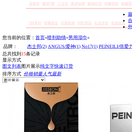
连体衣
激情T裤
三点式
紧身短裙
旗袍肚兜
情趣丝袜
制服诱
其他情趣
SM系列
情趣挑逗
后庭刺激
同性用品
礼品专区
包皮阻复
您当前的位置：
首页
»
喷剂助情
»
男用湿巾
»
品牌：
杰士邦
(2)
ANGUS/爱神
(1)
No17
(1)
PEINEILI/倍爱
总共找到
15
条记录
显示方式
图文列表
图片展示
纯文字
快速订货
排序方式
价格
销量
人气
最新