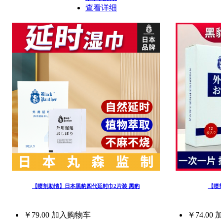
查看详细
【喷剂助情】日本黑豹四代延时巾2片装 黑豹
【喷
￥79.00
加入购物车
￥74.00