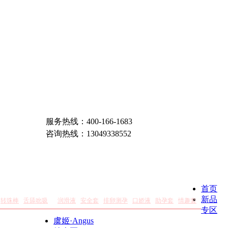
服务热线：400-166-1683
咨询热线：13049338552
避孕润滑
首页
新品
转珠棒
舌舔吮吸
润滑液
安全套
排卵测孕
口娇液
助孕套
情趣套
专区
虞姬·Angus