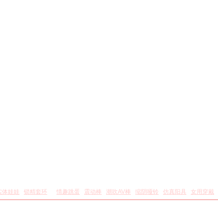
女用器具
实体娃娃
锁精套环
情趣跳蛋
震动棒
潮吹AV棒
缩阴哑铃
仿真阳具
女用穿戴
护理保健
喷剂助情