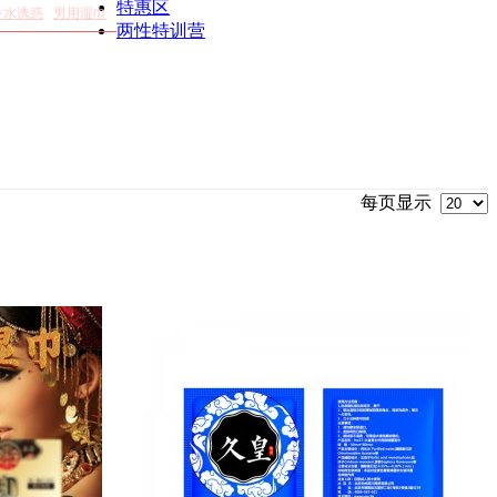
特惠区
香水诱惑
男用湿巾
两性特训营
每页显示