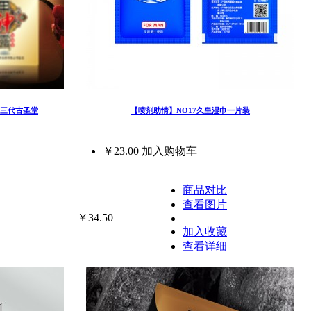
第三代古圣堂
【喷剂助情】NO17久皇湿巾一片装
￥23.00
加入购物车
商品对比
查看图片
￥34.50
加入收藏
查看详细