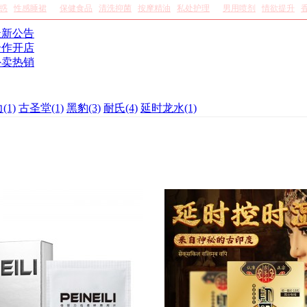
惑
性感睡裙
保健食品
清洗抑菌
按摩精油
私处护理
男用喷剂
情欲提升
最新公告
合作开店
外卖热销
力
(1)
古圣堂
(1)
黑豹
(3)
耐氏
(4)
延时龙水
(1)