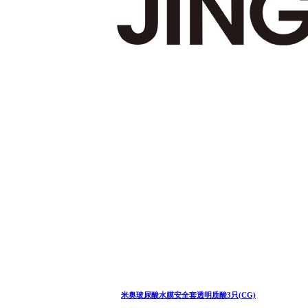
米奥玻尿酸水膜安全套透明质酸3只(CG)