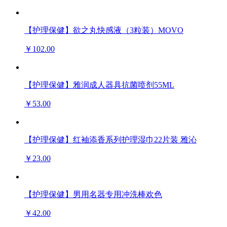
【护理保健】欲之丸快感液（3粒装）MOVO
￥102.00
【护理保健】雅润成人器具抗菌喷剂55ML
￥53.00
【护理保健】红袖添香系列护理湿巾22片装 雅沁
￥23.00
【护理保健】男用名器专用冲洗棒欢色
￥42.00