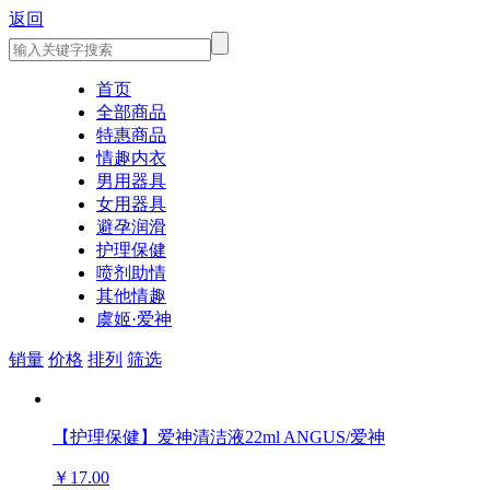
返回
首页
全部商品
特惠商品
情趣内衣
男用器具
女用器具
避孕润滑
护理保健
喷剂助情
其他情趣
虞姬·爱神
销量
价格
排列
筛选
【护理保健】爱神清洁液22ml ANGUS/爱神
￥17.00