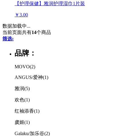
【护理保健】雅润护理湿巾1片装
￥3.00
数据加载中...
当前页面共有
14
个商品
筛选:
品牌：
MOVO
(2)
ANGUS/爱神
(1)
雅润
(5)
欢色
(1)
红袖添香
(1)
虞姬
(1)
Galaku/加乐谷
(2)