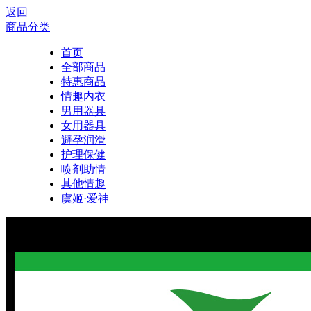
返回
商品分类
首页
全部商品
特惠商品
情趣内衣
男用器具
女用器具
避孕润滑
护理保健
喷剂助情
其他情趣
虞姬·爱神