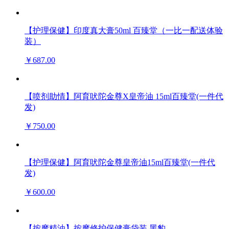
【护理保健】印度真大膏50ml 百臻堂（一比一配送体验
装）
￥687.00
【喷剂助情】阿育吠陀金尊X皇帝油 15ml百臻堂(一件代
发)
￥750.00
【护理保健】阿育吠陀金尊皇帝油15ml百臻堂(一件代
发)
￥600.00
【按摩精油】按摩修护保健膏袋装 黑豹