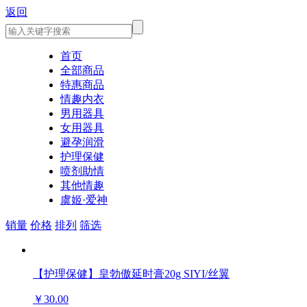
返回
首页
全部商品
特惠商品
情趣内衣
男用器具
女用器具
避孕润滑
护理保健
喷剂助情
其他情趣
虞姬·爱神
销量
价格
排列
筛选
【护理保健】皇勃傲延时膏20g SIYI/丝翼
￥30.00