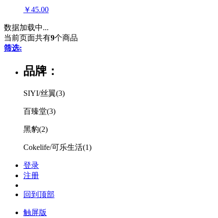
￥45.00
数据加载中...
当前页面共有
9
个商品
筛选:
品牌：
SIYI/丝翼
(3)
百臻堂
(3)
黑豹
(2)
Cokelife/可乐生活
(1)
登录
注册
回到顶部
触屏版