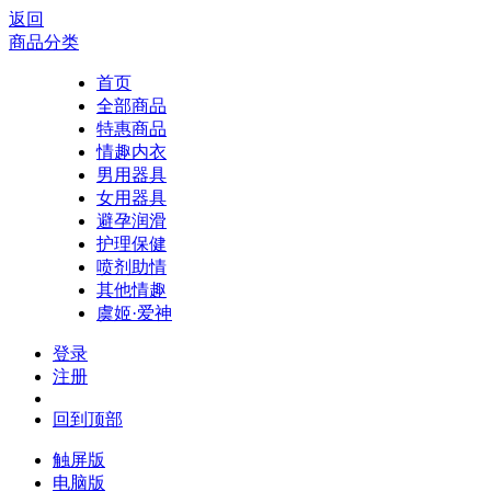
返回
商品分类
首页
全部商品
特惠商品
情趣内衣
男用器具
女用器具
避孕润滑
护理保健
喷剂助情
其他情趣
虞姬·爱神
登录
注册
回到顶部
触屏版
电脑版