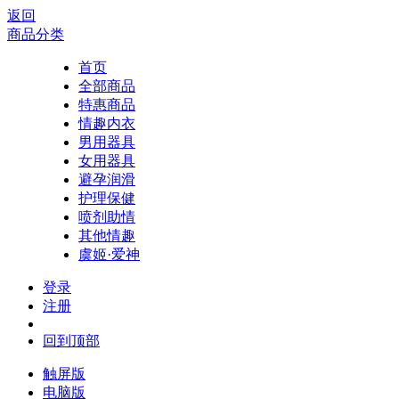
返回
商品分类
首页
全部商品
特惠商品
情趣内衣
男用器具
女用器具
避孕润滑
护理保健
喷剂助情
其他情趣
虞姬·爱神
登录
注册
回到顶部
触屏版
电脑版